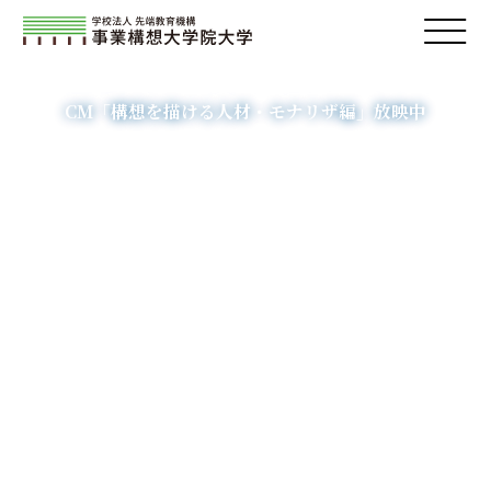
構想人材の育成を通し、
社会の一翼を担います。
CM「構想を描ける人材・モナリザ編」放映中