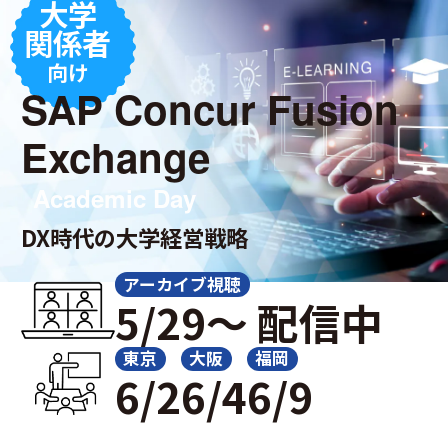
大学
関係者
向け
SAP Concur Fusion
Exchange
Academic Day
DX時代の大学経営戦略
アーカイブ視聴
5/29～ 配信中
東京
大阪
福岡
6/2
6/4
6/9