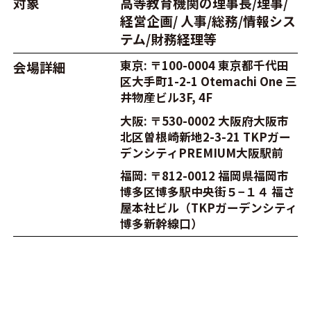
対象
高等教育機関の理事長/理事/
経営企画/
人事/総務/情報シス
テム/財務経理等
東京: 〒100-0004 東京都千代田
会場詳細
区大手町1-2-1 Otemachi One 三
井物産ビル3F, 4F
大阪: 〒530-0002 大阪府大阪市
北区曽根崎新地2-3-21 TKPガー
デンシティPREMIUM大阪駅前
福岡: 〒812-0012 福岡県福岡市
博多区博多駅中央街５−１４ 福さ
屋本社ビル（TKPガーデンシティ
博多新幹線口）