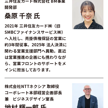
三井住友カード株式会社 BM事業
開発部
桑原 千奈 氏
2021年 三井住友カード㈱（旧
SMBCファイナンスサービス㈱）
へ入社し、売掛債権保証の営業に
約3年間従事。2025年 法人決済に
関わる営業支援部門へ異動。直近
は営業推進の企画にも携わりなが
ら、営業フロントのサポートをメ
インに担当しております。
株式会社NTTネクシア 取締役
コーポレート本部経営企画部長
兼 ビジネスデザイン室長
地村 輝一郎 氏