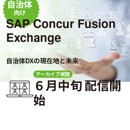
自治体
向け
SAP Concur Fusion
Exchange
Public Day
自治体DXの現在地と未来
アーカイブ視聴
６月中旬 配信開
始