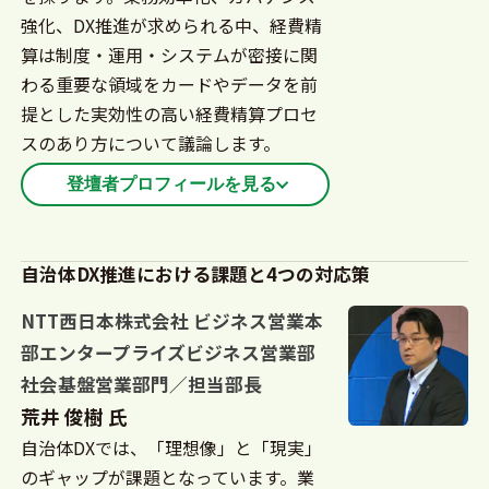
強化、DX推進が求められる中、経費精
算は制度・運用・システムが密接に関
わる重要な領域をカードやデータを前
提とした実効性の高い経費精算プロセ
スのあり方について議論します。
登壇者プロフィールを見る
法人向け決済ソリューションおよびコマーシャルカ
ード領域を中心に、企業・パートナー・公的機関と
自治体DX推進における課題と4つの対応策
連携し、日本市場における経費精算・旅費管理・
NTT西日本株式会社 ビジネス営業本
B2B決済プロセスのデジタル化を推進。コーポレー
部エンタープライズビジネス営業部
トカードや経費精算システムを軸に、業務効率化と
社会基盤営業部門／担当部長
ガバナンス強化の両立をテーマとしたプロセス設
荒井 俊樹 氏
計・導入支援に多数関与。
自治体DXでは、「理想像」と「現実」
近年は、民間企業のベストプラクティスを踏まえ、
のギャップが課題となっています。業
制度・制約のある組織においても実現可能なDXのあ