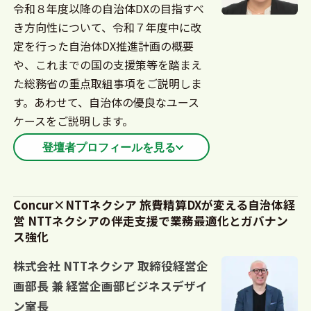
令和８年度以降の自治体DXの目指すべ
業における間接費改革を支援。2020年からパートナ
き方向性について、令和７年度中に改
ーアライアンス、公共マーケットなどの事業開拓そ
定を行った自治体DX推進計画の概要
して2022年から製品・ソリューション、プリセール
や、これまでの国の支援策等を踏まえ
も統括。2024年1月に執行役員社長に就任、5月よ
た総務省の重点取組事項をご説明しま
り現職。
す。あわせて、自治体の優良なユース
ケースをご説明します。
登壇者プロフィールを見る
平成27年総務省に入省。熊本県庁への出向のほか、
地方債制度、過疎対策、被災市区町村への中長期職
Concur×NTTネクシア 旅費精算DXが変える自治体経
営 NTTネクシアの伴走支援で業務最適化とガバナン
員派遣制度などの担当を経験し、令和８年度から現
ス強化
職。自治体DX推進計画やeL-QRを活用した公金収納
の取組などを担当。
株式会社 NTTネクシア 取締役経営企
画部長 兼 経営企画部ビジネスデザイ
ン室長