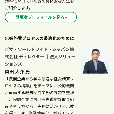
効率化やコスト削減の具体的な方法を
ご紹介します。
登壇者プロフィールを見る
2022年 三井住友カード㈱（旧SMBCファイナンスサ
ービス㈱）へ入社し、中堅大企業向け法人決済に関
出張旅費プロセスの最適化のために
わる営業推進企画の立案、ノウハウの体系化に従事
ビザ・ワールドワイド・ジャパン株
し営業フロント部門の支援を担当している。
式会社 ディレクター ｜法人ソリュー
ションズ
岡田 大介 氏
「民間企業から学ぶ最適な経費精算プ
ロセスの構築」をテーマに、公的機関
が直面する経費精算業務の課題を整理
し、民間企業における先進的な取り組
みや考え方から、実務に活かせる示唆
を探ります。業務効率化、ガバナンス