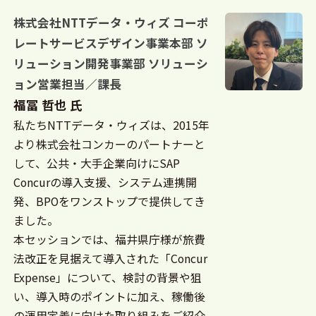
経営企画部長 兼 経営企画部ビジネスデザイン室
株式会社NTTデータ・ウィズ コーポ
長。
レートサービスデザイン事業本部 ソ
リューション開発事業部 ソリューシ
ョン営業担当／課長
福冨 哲也 氏
私たちNTTデータ・ウィズは、2015年
より株式会社コンカーのパートナーと
して、公共・大手企業向けにSAP
Concurの導入支援、システム連携開
発、BPOをワンストップで提供してき
ました。
本セッションでは、福井県庁様が旅費
法改正を見据えて導入された「Concur
Expense」について、検討の背景や狙
い、導入時のポイントに加え、稼働後
の運用定着に向けた取り組みをご紹介