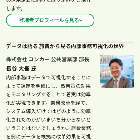
します。
登壇者プロフィールを見る
大学卒業後、人材系BPO企業にて営業部長職・マー
ケティング部長職を務める。2025年にNTTデータ・
データは語る 旅費から見る内部事務可視化の世界
ウィズに入社。大手民間企業のバックオフィス部門
株式会社 コンカー 公共営業部 部長
および公共団体に向けた営業活動を推進。SAP
長谷 大吾 氏
Concurをはじめとするデジタルソリューションの導
内部事務はデータで可視化することに
入から、ニアショア拠点を活用したBPOサービスま
よって課題を明確にし、改善策の効果
で幅広いサービスを担当している。
をモニタリングすることで着実は効率
化が実現できます。業務改革を経て、
システム導入だけではどのように効率
化されたのかがいまいち分からないと
いうことはないでしょうか。旅費業務
を例にデータを根拠に改革効果を可視