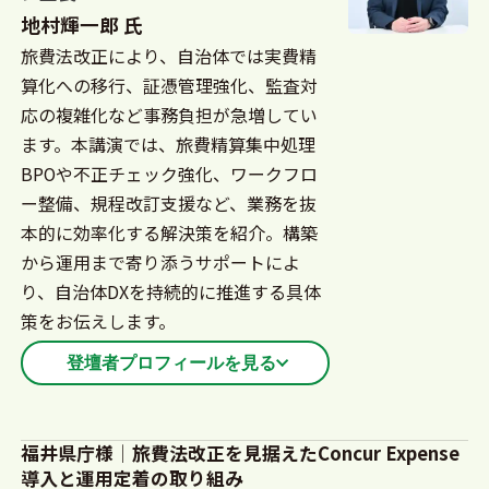
地村輝一郎 氏
旅費法改正により、自治体では実費精
算化への移行、証憑管理強化、監査対
応の複雑化など事務負担が急増してい
ます。本講演では、旅費精算集中処理
BPOや不正チェック強化、ワークフロ
ー整備、規程改訂支援など、業務を抜
本的に効率化する解決策を紹介。構築
から運用まで寄り添うサポートによ
り、自治体DXを持続的に推進する具体
策をお伝えします。
登壇者プロフィールを見る
1998年 NTT入社。1999年 NTT東日本 法人営
業・経営企画・マーケティングに従事。2024年
福井県庁様│旅費法改正を見据えたConcur Expense
導入と運用定着の取り組み
NTTネクシア営業企画部長。2025年 同 取締役