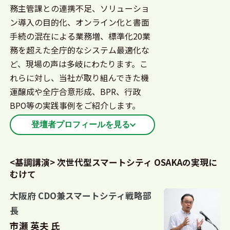
務主管課との連携不足、ソリューショ
り方を官公庁・パブリックセクター向けに検討・提
ン導入の目的化、オンライン化と書面
言している。
手続の混在による業務増、標準化20業
務を超えた全庁的なシステム最適化な
ど、現場の声は多岐にわたります。こ
れらに対し、当社が取り組んできた機
運醸成や全庁合意形成、BPR、行政
BPO等の実践事例をご紹介します。
登壇者プロフィールを見る
入社以来一貫して自治体の情報化に従事し、基幹
<基調講演> 次世代型スマートシティ OSAKAの実現に
系・内部系システムを中心とした情報システム全体
むけて
の最適化を推進。近年は自治体DX推進の責任者とし
て、BPR・標準化・生成AI活用の構想策定から、ソ
大阪府 CDO兼スマートシティ戦略部
リューション導入、アウトソーシングによる業務定
長
着までを一貫して主導し、実効性あるDXの実現に貢
市瀬 英夫 氏