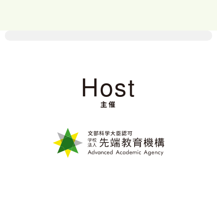
一般社団法人自治体DX推進協議会の事務局長とし
て、自治体のDX推進に向けて【課題抽出から解決方
法を一緒に考え、体制構築、運用サポート】まで伴
走型で支援。
前職ではふるさと納税ポータルサイトやドローンベ
Host
ンチャーにて自治体の課題解決に従事。
主催