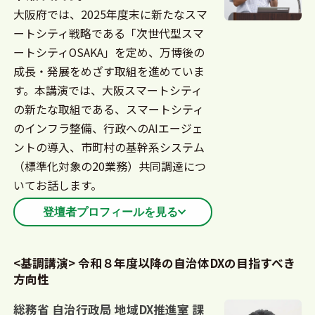
献。
大阪府では、2025年度末に新たなスマ
ートシティ戦略である「次世代型スマ
ートシティOSAKA」を定め、万博後の
成長・発展をめざす取組を進めていま
す。本講演では、大阪スマートシティ
の新たな取組である、スマートシティ
のインフラ整備、行政へのAIエージェ
ントの導入、市町村の基幹系システム
（標準化対象の20業務）共同調達につ
いてお話します。
登壇者プロフィールを見る
1988年大学卒業後、コンピュータメーカーにてSE
<基調講演> 令和８年度以降の自治体DXの目指すべき
として勤務。その後、地方自治体向けパッケージベ
方向性
ンダ、コンサルティング企業の取締役を歴任し、埼
玉県町村会情報システム共同化推進室長、静岡県
総務省 自治行政局 地域DX推進室 課