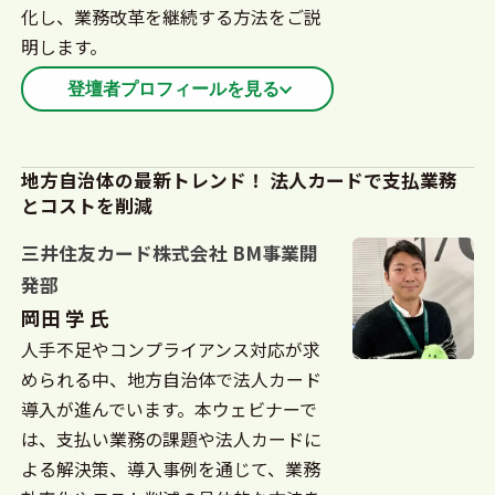
化し、業務改革を継続する方法をご説
明します。
登壇者プロフィールを見る
大学卒業後、メーカー系Sierおよび電機メーカーに
て営業職に従事。2016年、コンカーに入社し、大手
地方自治体の最新トレンド！ 法人カードで支払業務
とコストを削減
民間企業向けの営業に携わる。2020年から部長とし
て公共領域の営業、並びにパートナーアライアンス
三井住友カード株式会社 BM事業開
をリード。2023年から公共営業部が立ち上がり省庁
発部
や自治体のトランスフォーメーション推進をミッシ
岡田 学 氏
ョンとして活動。
人手不足やコンプライアンス対応が求
められる中、地方自治体で法人カード
導入が進んでいます。本ウェビナーで
は、支払い業務の課題や法人カードに
よる解決策、導入事例を通じて、業務