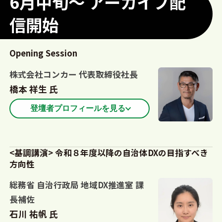
6月中旬～ アーカイブ配
信開始
Opening Session
株式会社コンカー 代表取締役社長
橋本 祥生 氏
登壇者プロフィールを見る
1998年 早稲田大学理工学部卒業後、日本電気株式
会社に入社。以後13 年間に渡り、流通サービス業、
<基調講演> 令和８年度以降の自治体DXの目指すべき
方向性
製造業のソリューション営業本部にて、ソリューシ
ョン企画を担当。2011 年ガートナー・ジャパンに
総務省 自治行政局 地域DX推進室 課
入社。プロセス、ユーティリティ、流通サービス企
長補佐
業等のIT戦略立案の支援等を担当。2013 年 株式会
石川 祐帆 氏
社コンカー入社。2019年から営業本部長として大企