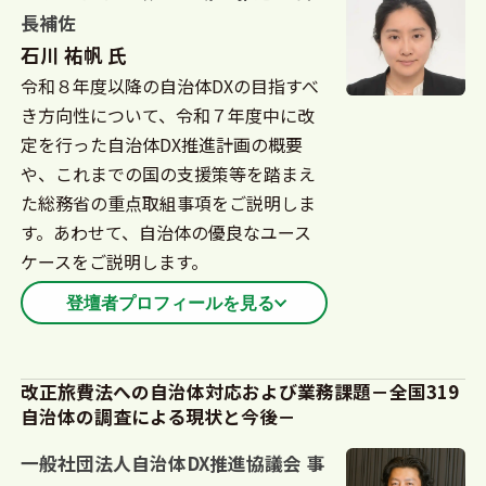
CIO補佐官、デル株式会社、アマゾンウェブサービ
長補佐
スジャパン合同会社を経て、2025年4月より現職。
石川 祐帆 氏
令和８年度以降の自治体DXの目指すべ
き方向性について、令和７年度中に改
定を行った自治体DX推進計画の概要
や、これまでの国の支援策等を踏まえ
た総務省の重点取組事項をご説明しま
す。あわせて、自治体の優良なユース
ケースをご説明します。
登壇者プロフィールを見る
平成27年総務省に入省。熊本県庁への出向のほか、
地方債制度、過疎対策、被災市区町村への中長期職
改正旅費法への自治体対応および業務課題－全国319
自治体の調査による現状と今後－
員派遣制度などの担当を経験し、令和８年度から現
職。自治体DX推進計画やeL-QRを活用した公金収納
一般社団法人自治体DX推進協議会 事
の取組などを担当。