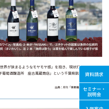
、世界が狭まるようなモヤモヤ感」を抱き、現状打破のために、
子葡萄酒醸造所 座古萬蔵商店」という千葉県銚子市初めてと
資料請求
出典：月刊「事業構想」2024年7月号号
セミナー・
説明会
入学案内