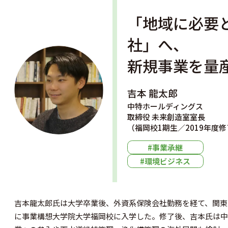
「地域に必要
社」へ、
新規事業を量
吉本 龍太郎
中特ホールディングス
取締役 未来創造室室長
（福岡校1期生／2019年度
#事業承継
#環境ビジネス
吉本龍太郎氏は大学卒業後、外資系保険会社勤務を経て、関東
に事業構想大学院大学福岡校に入学した。修了後、吉本氏は中