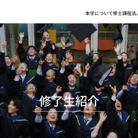
本学について
修士課程
法
修了生紹介