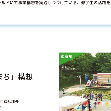
ールドにて事業構想を実践しつづけている、修了生の活躍を
東京校
まち」構想
ボ 統括部長
）