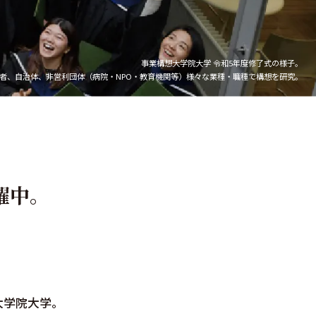
事業構想大学院大学 令和5年度修了式の様子。
者、自治体、非営利団体（病院・NPO・教育機関等）
様々な業種・職種で構想を研究。
躍中。
大学院大学。