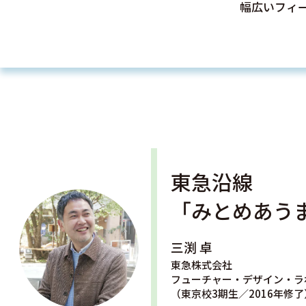
幅広いフィ
東急沿線
「みとめあう
三渕 卓
東急株式会社
フューチャー・デザイン・ラ
（東京校3期生／2016年修了