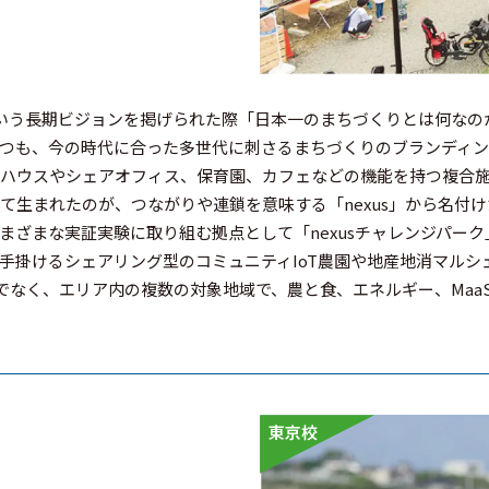
という長期ビジョンを掲げられた際「日本一のまちづくりとは何な
つつも、今の時代に合った多世代に刺さるまちづくりのブランディ
ハウスやシェアオフィス、保育園、カフェなどの機能を持つ複合
生まれたのが、つながりや連鎖を意味する「nexus」から名付けた
まな実証実験に取り組む拠点として「nexusチャレンジパーク」を
手掛けるシェアリング型のコミュニティIoT農園や地産地消マル
けでなく、エリア内の複数の対象地域で、農と食、エネルギー、Ma
東京校
、