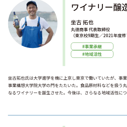
ワイナリー醸
坐古 拓也
丸徳商事 代表取締役
（東京校9期生／2021年度
#事業承継
#地域活性
坐古拓也氏は大学進学を機に上京し東京で働いていたが、事業
事業構想大学院大学の門をたたいた。食品原材料などを扱う丸
なるワイナリーを誕生させた。今後は、さらなる地域活性につ