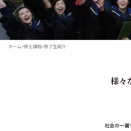
ホーム
修士課程
修了生紹介
様々
社会の一翼