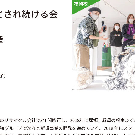
福岡校
とされ続ける会
産
修了）
のリサイクル会社で3年間修行し、2018年に帰郷。叔母の橋本ふ
特グループで次々と新規事業の開発を進めている。2018 年にス