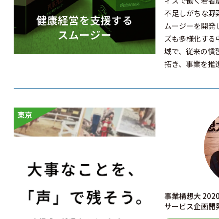
ィスで働く若者
不足しがちな野
健康経営を支援する
ムージーを開発
スムージー
ズも多様化する
域で、従来の慣
拓き、事業を推
東京
事業構想大 20
サービス企画開