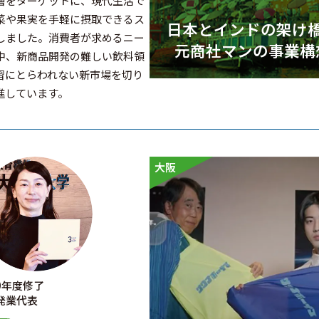
層をターゲットに、現代生活で
菜や果実を手軽に摂取できるス
日本とインドの架け
しました。消費者が求めるニー
元商社マンの事業構
中、新商品開発の難しい飲料領
習にとらわれない新市場を切り
進しています。
大阪
20年度修了
発業代表