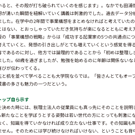
いると、その殻が打ち破られていくのを感じます」。なかでも田浦
想が湧いた瞬間を紐解いていく講義は刺激的でした。過去データ分
ました。在学中の2年間で事業構想をまとめなければと考えていた
とはない、とおっしゃっていただき気持ちが楽になるとともに考え
授の「事業構想の戦略」からは「成功する起業家の5つの共通点に
考えていくと、発想の引き出しがとても増えていくという感覚を得
容であるのに対し、他方では論理的であることから「初めは整理し
ました。60歳を過ぎましたが、勉強を始めるのに年齢は関係ないな
喜びが伝わってくる。
生と机を並べて学べることも大学院ならでは。「皆さんとてもオー
蔵書の多さも魅力の一つだという。
トップ自ら示す
を決めた時には、税理士法人の従業員にも真っ先にそのことを説明
も新たなことを学ぼうとする姿勢は若い世代の方にとっても刺激に
なく、知識を得ていかなければ成り立たない仕事です。その知識も
ません。そのためには学び続けなければいけない、ということも背