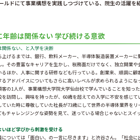
ールドにて事業構想を実践しつづけている、院生の活躍を
に年齢は関係ない 学び続ける意欲
は関係ない、と入学を決断
ち上げるまでは、銀行、飲料メーカー、半導体製造装置メーカーに
ん。その豊富なキャリアを生かし、税務面だけでなく、独立開業や
いるほか、人事に関する研修なども行っている。創業来、順調に顧
するアドバイスについてもさらに高いレベルが求められるようにな
顧客の1人が、事業構想大学院大学仙台校で学んでいることを知った
校を訪問し、興味を持ったが、60歳を超えての入学に不安を感じて
していた時に尊敬していた社長が73歳にして世界の半導体業界をリ
てもチャレンジングな姿勢を見て、迷っている場合じゃないとスイ
ないほど学びから刺激を受ける
義については「面白い、の一言に尽きます」と渋谷さん。「社会に