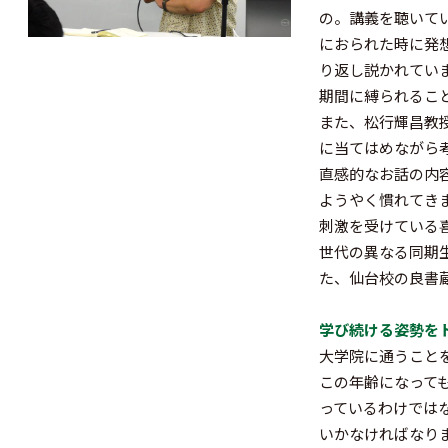
の。講義を聴いて
におられた時に発
り返し説かれてい
期間に縛られるこ
また、松行輝昌教
に当てはめながら
直感的なお話の内
ようやく慣れてき
刺激を受けている
世代の異なる同期
た、仙台校の良書
学び続ける姿勢を
大学院に通うこと
この年齢になって
っているわけでは
いかなければなり