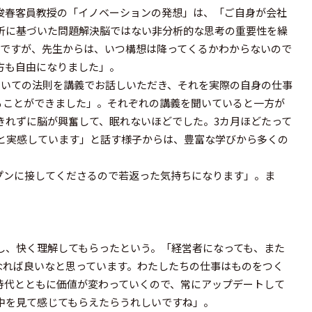
俊春客員教授の「イノベーションの発想」は、「ご自身が会社
析に基づいた問題解決脳ではない非分析的な思考の重要性を繰
のですが、先生からは、いつ構想は降ってくるかわからないので
方も自由になりました」。
ついての法則を講義でお話しいただき、それを実際の自身の仕事
ることができました」。それぞれの講義を聞いていると一方が
きれずに脳が興奮して、眠れないほどでした。3カ月ほどたって
と実感しています」と話す様子からは、豊富な学びから多くの
プンに接してくださるので若返った気持ちになります」。ま
し、快く理解してもらったという。「経営者になっても、また
なれば良いなと思っています。わたしたちの仕事はものをつく
時代とともに価値が変わっていくので、常にアップデートして
中を見て感じてもらえたらうれしいですね」。