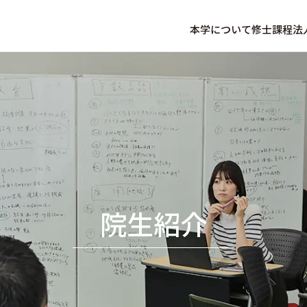
本学について
修士課程
法
院生紹介