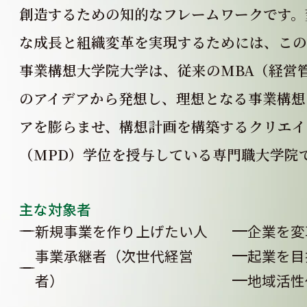
創造
するための知的なフレームワークです。
な成長と組織変革を実現するためには、この
事業構想⼤学院⼤学は、従来のMBA（経営
の
アイデアから発想し、理想となる事業構想
アを
膨らませ、構想計画を構築するクリエイ
（MPD）
学位を授与している専⾨職⼤学院
主な対象者
新規事業を作り上げたい⼈
企業を変
事業承継者（次世代経営
起業を⽬
者）
地域活性