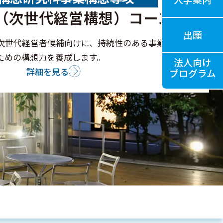
（次世代経営構想）コース
出願
次世代経営者候補向けに、持続性のある事業と組織
ための構想力を養成します。
法人向け
詳細を見る
プログラム