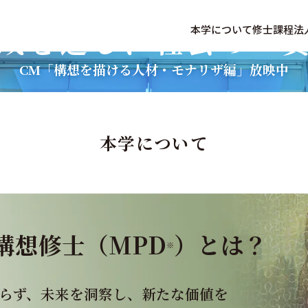
成を通し、
社会の一
本学について
修士課程
法
CM「構想を描ける人材・モナリザ編」放映中
本学について
構想修士（MPD
）とは？
※
らず、未来を洞察し、新たな価値を