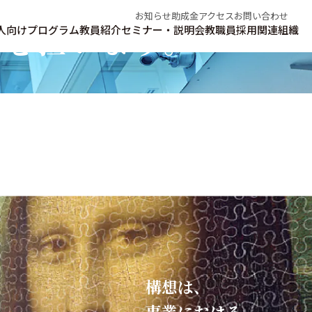
お知らせ
助成金
アクセス
お問い合わせ
翼を担います。
人向けプログラム
教員紹介
セミナー・説明会
教職員採用
関連組織
構想は、​
事業における​