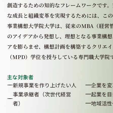
創造
するための知的なフレームワークです。
な成長と組織変革を実現するためには、この
事業構想⼤学院⼤学は、従来のMBA（経営
の
アイデアから発想し、理想となる事業構想
アを
膨らませ、構想計画を構築するクリエイ
（MPD）
学位を授与している専⾨職⼤学院
主な対象者
新規事業を作り上げたい⼈
企業を変
事業承継者（次世代経営
起業を⽬
者）
地域活性