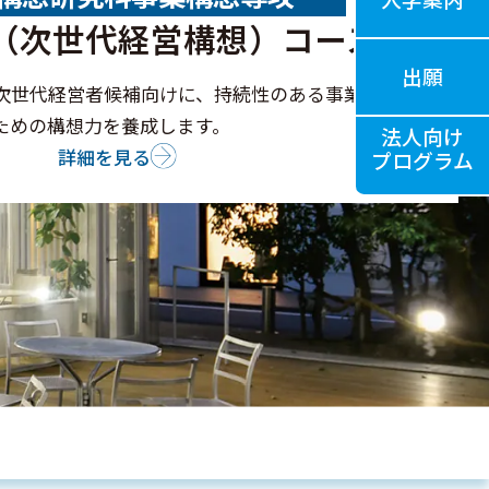
（次世代経営構想）コース
出願
次世代経営者候補向けに、持続性のある事業と組織
ための構想力を養成します。
法人向け
詳細を見る
プログラム