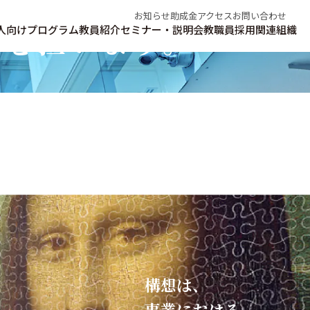
お知らせ
助成金
アクセス
お問い合わせ
翼を担います。
人向けプログラム
教員紹介
セミナー・説明会
教職員採用
関連組織
構想は、​
事業における​