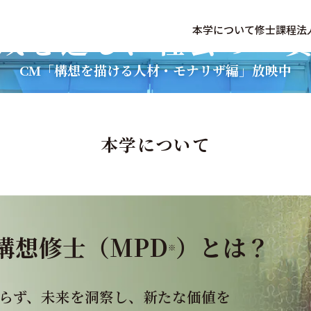
成を通し、
社会の一
本学について
修士課程
法
CM「構想を描ける人材・モナリザ編」放映中
本学について
構想修士（MPD
）とは？
※
らず、未来を洞察し、新たな価値を