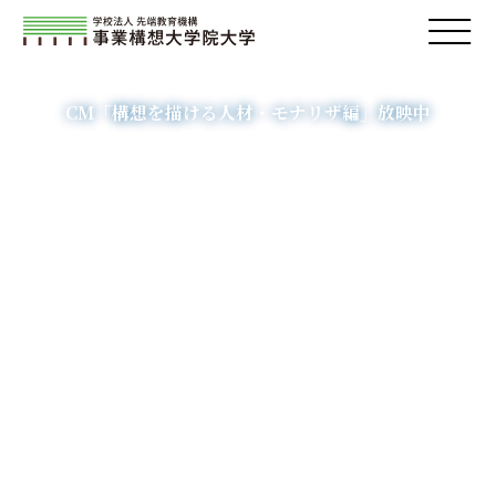
構想人材の育成を通し、
社会の一翼を担います。
CM「構想を描ける人材・モナリザ編」放映中