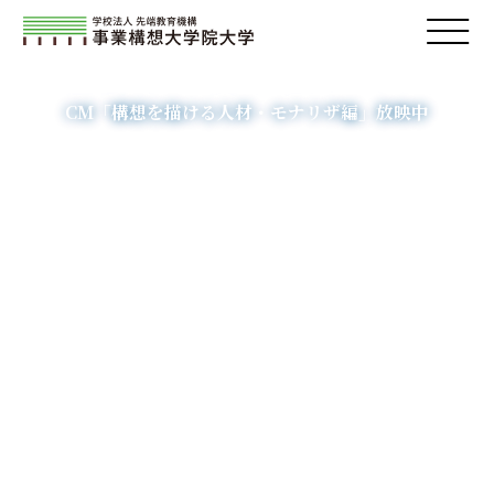
構想人材の育成を通し、
社会の一翼を担います。
CM「構想を描ける人材・モナリザ編」放映中