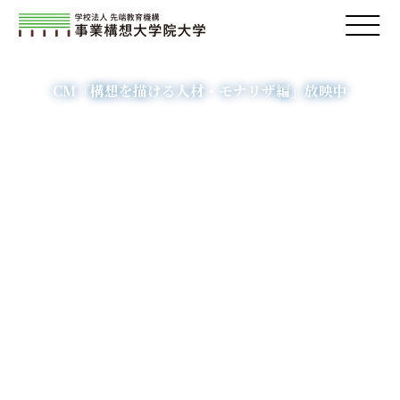
構想人材の育成を通し、
社会の一翼を担います。
CM「構想を描ける人材・モナリザ編」放映中