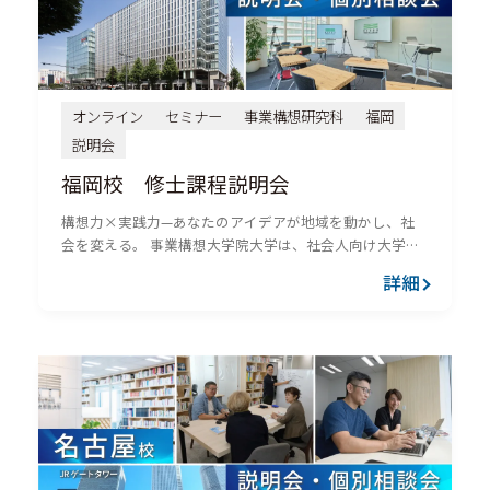
オンライン
セミナー
事業構想研究科
福岡
説明会
福岡校 修士課程説明会
構想力×実践力—あなたのアイデアが地域を動かし、社
会を変える。 事業構想大学院大学は、社会人向け大学院
（修士）です。新しい事業を創出する、起業を志す、地
詳細
域の課題を解決したいという意志を持つ人が、構想力と
実践力を身につける...