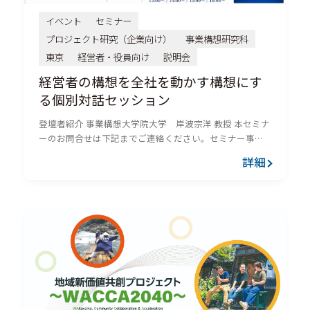
イベント
セミナー
プロジェクト研究（企業向け）
事業構想研究科
東京
経営者・役員向け
説明会
経営者の構想を全社を動かす構想にす
る個別対話セッション
登壇者紹介 事業構想大学院大学 岸波宗洋 教授 本セミナ
ーのお問合せは下記までご連絡ください。セミナー事務
局 TEL：03-6278-9031 e-mail：pjlab@mpd.ac.jp
詳細