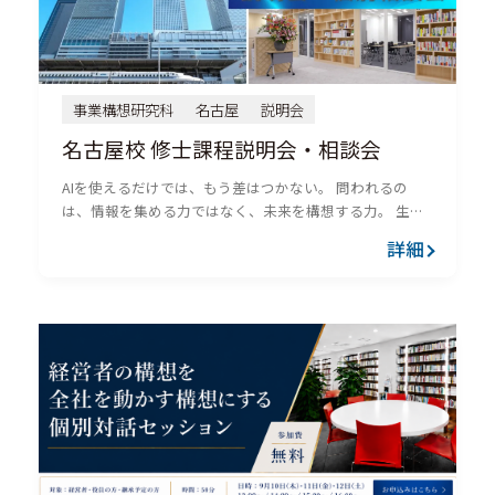
事業構想研究科
名古屋
説明会
名古屋校 修士課程説明会・相談会
AIを使えるだけでは、もう差はつかない。 問われるの
は、情報を集める力ではなく、未来を構想する力。 生成
AIの進化により、情報収集、分析、資料作成、アイデア出
詳細
しは、これまで以上に速く、効率的になりました。 しか
し、AIが...