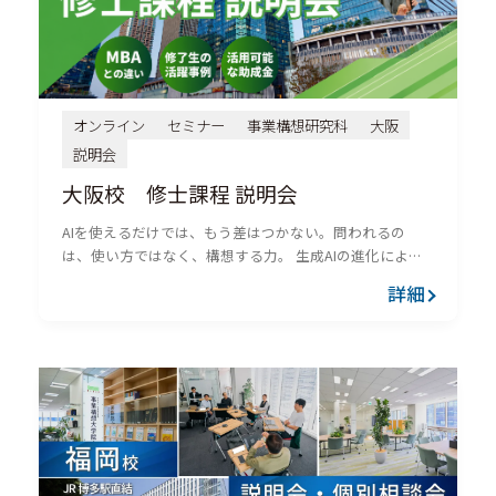
オンライン
セミナー
事業構想研究科
大阪
説明会
大阪校 修士課程 説明会
AIを使えるだけでは、もう差はつかない。問われるの
は、使い方ではなく、構想する力。 生成AIの進化によ
り、情報収集、分析、資料作成、アイデア出しの一部
詳細
は、これまで以上に速く、効率的になっています。やが
て、AIを使うことは...