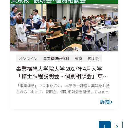
オンライン
事業構想研究科
東京
説明会
事業構想大学院大学 2027年4月入学
「修士課程説明会・個別相談会」東京
校
「事業構想」で未来を拓く。 本学修士課程に興味をお持
ちの方に向けて、説明会、個別相談会を開催していま
す。 本学独自の修士課程「事業構想修士（MPD）」の特
詳細
長や事業構想を生み出すためのカリキュラムの他、社会
人の方でも学び続...
1
2