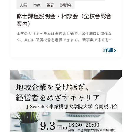
大阪
東京
福岡
説明会
修士課程説明会・相談会（全校舎総合
案内）
本学のカリキュラムは全校舎共通で、居住地域に関係な
く、自由に所属校舎を選択できます。 新事業で未来を創
る 本学修士課程に興味をお持ちの方に向けて、説明会、
詳細
相談会を開催しております。本学独自の「事業構想修士
（MPD）」の特...