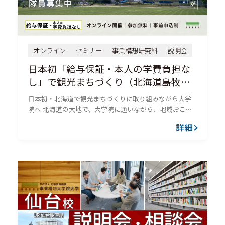
オンライン
セミナー
事業構想研究科
説明会
日本初「給与保証・本人の学費負担な
し」で観光まちづくり（北海道島牧
村）オンライン説明会＆相談会
日本初・北海道で観光まちづくりに取り組みながら大学
院へ 北海道の大地で、大学院に通いながら、地域おこし
協力隊として、「観光ポテンシャルの地」北海道島牧村
詳細
で観光まちづくりに挑戦しませんか。北海道島牧村・夏
井一充村長はじめ、...