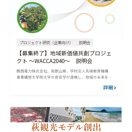
プロジェクト研究（企業向け）
説明会
【募集終了】地域新価値共創プロジェ
クト ～WACCA2040～ 説明会
関西電力株式会社、和歌山県、学校法人先端教育機構
事業構想大学院大学の産官学が連携し、地域の未来を担
う人財を育成する「地域新価値共創プロジェクト～
詳細
WACCA2040～」を実施します。本プロジェクトでは、参
加者が地域を知り...