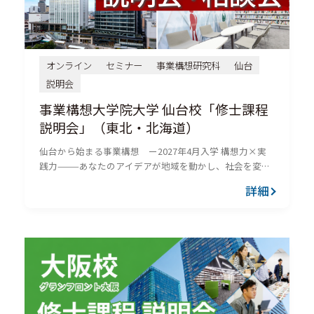
オンライン
セミナー
事業構想研究科
仙台
説明会
事業構想大学院大学 仙台校「修士課程
説明会」（東北・北海道）
仙台から始まる事業構想 ー2027年4月入学 構想力×実
践力———あなたのアイデアが地域を動かし、社会を変え
る。 事業構想大学院大学は、社会人向け大学院です。起
詳細
業を志す、新しい事業を創出する、地域の課題を解決し
たいという...