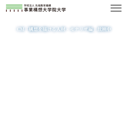
構想人材の育成を通し、
社会の一翼を担います。
CM「構想を描ける人材・モナリザ編」放映中